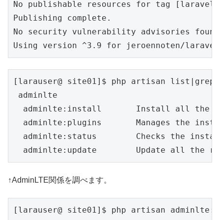
No publishable resources for tag [laravel-
Publishing complete.

No security vulnerability advisories found

Using version ^3.9 for jeroennoten/laravel
[larauser@ site01]$ php artisan list|grep 
 adminlte

  adminlte:install       Install all the r
  adminlte:plugins       Manages the insta
  adminlte:status        Checks the instal
  adminlte:update        Update all the re
↑AdminLTE関係を調べます。
[larauser@ site01]$ php artisan adminlte:i