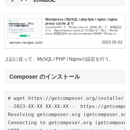
Wordpress / MySQL / php-fpm / nginx / nginx
proxy cache まで
ConohaVPS で、Rocky Linux 9（RHEL系）で、初期設定
から、Nginxのproxy cacheまでの流れを一気に！Rocky
Linux 初期設定# cat /etc/os-release NAME="Rocky Li...
2023.05.02
server-recipe.com
上記に従って、MySQL / PHP / Nginxの設定を行う。
Composer のインストール
# wget https://getcomposer.org/installer -
--2023-XX-XX XX:XX:XX--  https://getcompos
Resolving getcomposer.org (getcomposer.org
Connecting to getcomposer.org (getcomposer