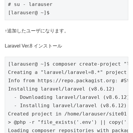
# su - larauser

[larauser@ ~]$
↑追加したユーザになります。
Laravel Ver.8 インストール
[larauser@ ~]$ composer create-project "la
Creating a "laravel/laravel=8.*" project a
Info from https://repo.packagist.org: #Sta
Installing laravel/laravel (v8.6.12)

  - Downloading laravel/laravel (v8.6.12)

  - Installing laravel/laravel (v8.6.12): 
Created project in /home/larauser/site01

> @php -r "file_exists('.env') || copy('.e
Loading composer repositories with package