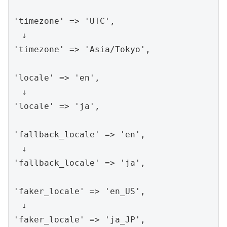
'timezone' => 'UTC',

　↓

'timezone' => 'Asia/Tokyo',

'locale' => 'en',

　↓

'locale' => 'ja',

'fallback_locale' => 'en',

　↓

'fallback_locale' => 'ja',

'faker_locale' => 'en_US',

　↓

'faker_locale' => 'ja_JP',