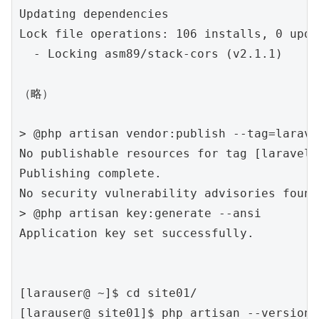
Updating dependencies

Lock file operations: 106 installs, 0 upda
  - Locking asm89/stack-cors (v2.1.1)

（略）

> @php artisan vendor:publish --tag=larave
No publishable resources for tag [laravel-
Publishing complete.

No security vulnerability advisories found

> @php artisan key:generate --ansi

Application key set successfully.

[larauser@ ~]$ cd site01/

[larauser@ site01]$ php artisan --version
