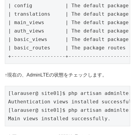
| config           | The default package c
| translations     | The default package t
| main_views       | The default package m
| auth_views       | The default package a
| basic_views      | The default package b
| basic_routes     | The package routes   
+------------------+----------------------
↑現在の、AdminLTEの状態をチェックします。
[larauser@ site01]$ php artisan adminlte:i
Authentication views installed successfully
[larauser@ site01]$ php artisan adminlte:i
Main views installed successfully.