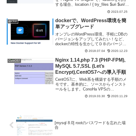
する場合、location / { try_files $uri $uri/
/index.php$is_args$args;...
2023.07.25
dockerで、WordPress環境を簡
docker
単アップグレード
オンプレのWordPress環境、手軽にDBの
バージョンをアップしてみたい！など、
dockerの特性を生かしてＤＢのバージョ
ンをアップ！その実際を！■WordPress +
2018.07.04
2020.12.23
MySQL 5.6の環境で、元のWordPress環
境を作る実験の...
Nginx 1.14,php 7.3 (PHP-FPM),
CentOS7
MySQL 5.7,SSL (Let’s
Encrypt),CentOS7への導入手順
CentOS7に、Web系を構築する手順のメ
モです。基本的に、ソースからインスト
ールをします。ConoHa VPSの
CentOS7.6に入れてみます。ConoHa
2019.03.30
2020.11.29
VPSは、高速SSDディスクということも
あり、高パフォーマンススが期待でき
ま...
[mysql 8.0] rootのパスワードを忘れた場
合