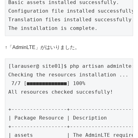
Basic assets installed successfully.

Configuration file installed successfully.

Translation files installed successfully.

↑「AdminLTE」がはいりました。
[larauser@ site01]$ php artisan adminlte:s
Checking the resources installation ...

 7/7 [■■■■■■■■■■■■■] 100%

All resources checked succesfully!

+------------------+----------------------
| Package Resource | Description          
+------------------+----------------------
| assets           | The AdminLTE required