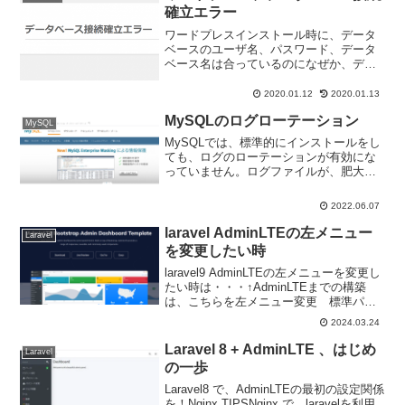
確立エラー
ワードプレスインストール時に、データ
ベースのユーザ名、パスワード、データ
ベース名は合っているのになぜか、デー
タベース接続確立エラーになる！どうす
ればいいのか・・・wp-config.phpの注意
2020.01.12
2020.01.13
すべきところワードプレス、インストー
MySQLのログローテーション
ル時、wp...
MySQL
MySQLでは、標準的にインストールをし
ても、ログのローテーションが有効にな
っていません。ログファイルが、肥大化
して、サーバーの処理能力低下の原因に
なる可能性があります。ログファイル
2022.06.07
が、大きくなると、ログの中身をチェッ
クするのも苦労します。...
laravel AdminLTEの左メニュー
Laravel
を変更したい時
laravel9 AdminLTEの左メニューを変更し
たい時は・・・↑AdminLTEまでの構築
は、こちらを左メニュー変更 標準パタ
ーン$ vi config/adminlte.php 'menu' => [
2024.03.24
// Navbar items...
Laravel 8 + AdminLTE 、はじめ
Laravel
の一歩
Laravel8 で、AdminLTEの最初の設定関係
を！Nginx TIPSNginx で、laravelを利用