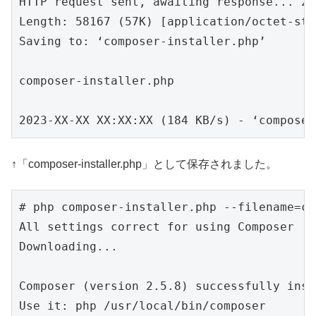
HTTP request sent, awaiting response... 200
Length: 58167 (57K) [application/octet-stre
Saving to: ‘composer-installer.php’

composer-installer.php                    
2023-XX-XX XX:XX:XX (184 KB/s) - ‘composer
↑「composer-installer.php」として保存されました。
# php composer-installer.php --filename=co
All settings correct for using Composer

Downloading...

Composer (version 2.5.8) successfully inst
Use it: php /usr/local/bin/composer
