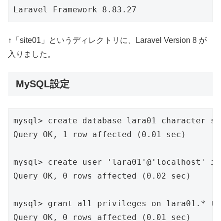
Laravel Framework 8.83.27
↑「site01」というディレクトリに、Laravel Version 8 が
入りました。
MySQL設定
mysql> create database lara01 character se
Query OK, 1 row affected (0.01 sec)

mysql> create user 'lara01'@'localhost' 
Query OK, 0 rows affected (0.02 sec)

mysql> grant all privileges on lara01.* to
Query OK, 0 rows affected (0.01 sec)
