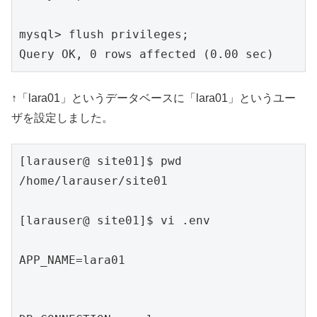
mysql> flush privileges;

Query OK, 0 rows affected (0.00 sec)
↑「lara01」というデータベースに「lara01」というユー
ザを設定しました。
[larauser@ site01]$ pwd

/home/larauser/site01

[larauser@ site01]$ vi .env

APP_NAME=lara01
