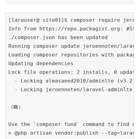
[larauser@ site01]$ composer require jeroe
Info from https://repo.packagist.org: #Sta
./composer.json has been updated

Running composer update jeroennoten/larave
Loading composer repositories with package
Updating dependencies

Lock file operations: 2 installs, 0 update
  - Locking almasaeed2010/adminlte (v3.2.0)
  - Locking jeroennoten/laravel-adminlte (
（略）

Use the `composer fund` command to find ou
> @php artisan vendor:publish --tag=larave