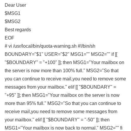
Dear User
$MSG1
$MSG2
Best regards
EOF
# vi /usr/local/bin/quota-warning.sh #!/bin/sh
BOUNDARY="$1" USER="$2" MSG1="" MSG2="" if [[
"$BOUNDARY" = "+100" ]]; then MSG1="Your mailbox on
the server is now more than 100% full." MSG2="So that
you can continue to receive mail,you need to remove some
messages from your mailbox." elif [[ "$BOUNDARY" =
"+95" ]]; then MSG1="Your mailbox on the server is now
more than 95% full." MSG2="So that you can continue to
receive mail,you need to remove some messages from
your mailbox." elif [[ "$BOUNDARY" = "-50" ]]; then
MSG1="Your mailbox is now back to normal." MSG2="" fi