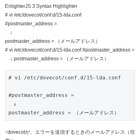
EnlighterJS 3 Syntax Highlighter
# vi /etc/dovecot/conf.d/15-lda.conf
#postmaster_address =
↓
postmaster_address = （メールアドレス）
# vi /etc/dovecot/conf.d/15-lda.conf #postmaster_address =
↓ postmaster_address = （メールアドレス）
# vi /etc/dovecot/conf.d/15-lda.conf

#postmaster_address =

　↓

postmaster_address = （メールアドレス）
↑dovecotが、エラーを送信するときのメールアドレス（任