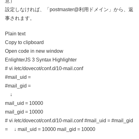
意）
設定しなければ、「postmaster@利用ドメイン」から、返
事されます。
Plain text
Copy to clipboard
Open code in new window
EnlighterJS 3 Syntax Highlighter
# vi /etc/dovecot/conf.d/10-mail.conf
#mail_uid =
#mail_gid =
↓
mail_uid = 10000
mail_gid = 10000
# vi /etc/dovecot/conf.d/10-mail.conf #mail_uid = #mail_gid
= ↓ mail_uid = 10000 mail_gid = 10000