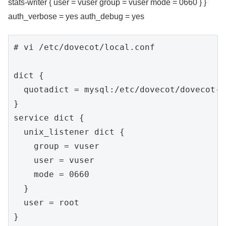
stats-writer { user = vuser group = vuser mode = 0660 } }
auth_verbose = yes auth_debug = yes
# vi /etc/dovecot/local.conf

dict {

  quotadict = mysql:/etc/dovecot/dovecot-d
}

service dict {

  unix_listener dict {

    group = vuser

    user = vuser

    mode = 0660

  }

  user = root

}
