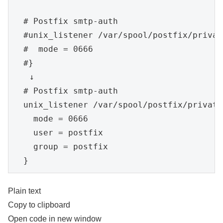
  # Postfix smtp-auth

  #unix_listener /var/spool/postfix/privat
  #  mode = 0666

  #}

　　↓

  # Postfix smtp-auth

  unix_listener /var/spool/postfix/private
    mode = 0666

    user = postfix

    group = postfix

  }
Plain text
Copy to clipboard
Open code in new window