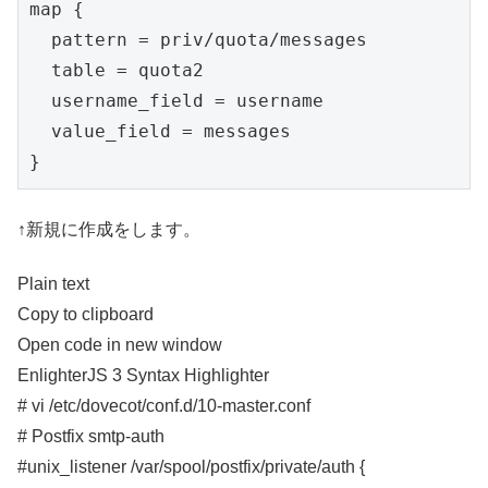
map {

  pattern = priv/quota/messages

  table = quota2

  username_field = username

  value_field = messages

↑新規に作成をします。
Plain text
Copy to clipboard
Open code in new window
EnlighterJS 3 Syntax Highlighter
# vi /etc/dovecot/conf.d/10-master.conf
# Postfix smtp-auth
#unix_listener /var/spool/postfix/private/auth {