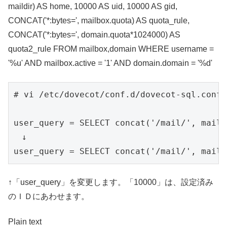
maildir) AS home, 10000 AS uid, 10000 AS gid,
CONCAT('*:bytes=', mailbox.quota) AS quota_rule,
CONCAT('*:bytes=', domain.quota*1024000) AS
quota2_rule FROM mailbox,domain WHERE username =
'%u' AND mailbox.active = '1' AND domain.domain = '%d'
# vi /etc/dovecot/conf.d/dovecot-sql.conf.e
user_query = SELECT concat('/mail/', maild
　↓

user_query = SELECT concat('/mail/', maild
↑「user_query」を変更します。「10000」は、設定済み
のＩＤにあわせます。
Plain text