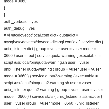
mode = 0660
}
}
auth_verbose = yes
auth_debug = yes
# vi /etc/dovecot/local.conf dict { quotadict =
mysql:/etc/dovecot/dovecot-dict-sql.conf.ext } service dict {
unix_listener dict { group = vuser user = vuser mode =
0660 } user = root } service quota-warning { executable =
script /usr/local/bin/quota-warning.sh user = vuser
unix_listener quota-warning { group = vuser user = vuser
mode = 0660 } } service quota2-warning { executable =
script /usr/local/bin/quota2-warning.sh user = vuser
unix_listener quota2-warning { group = vuser user = vuser
mode = 0660 } } service stats { unix_listener stats-reader {
user = vuser group = vuser mode = 0660 } unix_listener