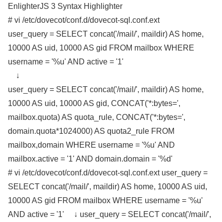
EnlighterJS 3 Syntax Highlighter
# vi /etc/dovecot/conf.d/dovecot-sql.conf.ext
user_query = SELECT concat('/mail/', maildir) AS home,
10000 AS uid, 10000 AS gid FROM mailbox WHERE
username = '%u' AND active = '1'
↓
user_query = SELECT concat('/mail/', maildir) AS home,
10000 AS uid, 10000 AS gid, CONCAT('*:bytes=',
mailbox.quota) AS quota_rule, CONCAT('*:bytes=',
domain.quota*1024000) AS quota2_rule FROM
mailbox,domain WHERE username = '%u' AND
mailbox.active = '1' AND domain.domain = '%d'
# vi /etc/dovecot/conf.d/dovecot-sql.conf.ext user_query =
SELECT concat('/mail/', maildir) AS home, 10000 AS uid,
10000 AS gid FROM mailbox WHERE username = '%u'
AND active = '1' ↓ user_query = SELECT concat('/mail/',