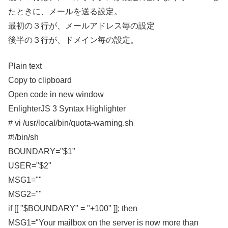
たときに、メールを送る設定。
最初の３行が、メールアドレス毎の設定
後半の３行が、ドメイン毎の設定。
Plain text
Copy to clipboard
Open code in new window
EnlighterJS 3 Syntax Highlighter
# vi /usr/local/bin/quota-warning.sh
#!/bin/sh
BOUNDARY="$1"
USER="$2"
MSG1=""
MSG2=""
if [[ "$BOUNDARY" = "+100" ]]; then
MSG1="Your mailbox on the server is now more than