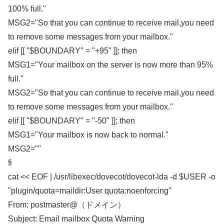
100% full."
MSG2="So that you can continue to receive mail,you need
to remove some messages from your mailbox."
elif [[ "$BOUNDARY" = "+95" ]]; then
MSG1="Your mailbox on the server is now more than 95%
full."
MSG2="So that you can continue to receive mail,you need
to remove some messages from your mailbox."
elif [[ "$BOUNDARY" = "-50" ]]; then
MSG1="Your mailbox is now back to normal."
MSG2=""
fi
cat << EOF | /usr/libexec/dovecot/dovecot-lda -d $USER -o
"plugin/quota=maildir:User quota:noenforcing"
From: postmaster@（ドメイン）
Subject: Email mailbox Quota Warning