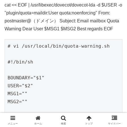
cat << EOF | /usr/libexec/dovecot/dovecot-lda -d $USER -o
"plugin/quota=maildir:User quota:noenforcing" From:
postmaster@（ドメイン） Subject: Email mailbox Quota
Warning Dear User $MSG1 $MSG2 Best regards EOF
# vi /usr/local/bin/quota-warning.sh

#!/bin/sh

BOUNDARY="$1"

USER="$2"

MSG1=""

MSG2=""

if [[ "$BOUNDARY" = "+100" ]]; then

メニュー
ホーム
検索
トップ
サイドバー
  MSG1="Your mailbox on the server is now 