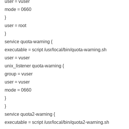
user = vuser
mode = 0660
}
user = root
}
service quota-warning {
executable = script /usr/local/bin/quota-warning.sh
user = vuser
unix_listener quota-warning {
group = vuser
user = vuser
mode = 0660
}
}
service quota2-warning {
executable = script /usr/local/bin/quota2-warning.sh