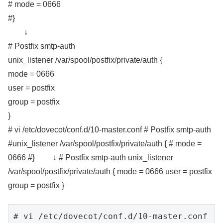
# mode = 0666
#}
↓
# Postfix smtp-auth
unix_listener /var/spool/postfix/private/auth {
mode = 0666
user = postfix
group = postfix
}
# vi /etc/dovecot/conf.d/10-master.conf # Postfix smtp-auth
#unix_listener /var/spool/postfix/private/auth { # mode =
0666 #} ↓ # Postfix smtp-auth unix_listener
/var/spool/postfix/private/auth { mode = 0666 user = postfix
group = postfix }
# vi /etc/dovecot/conf.d/10-master.conf
