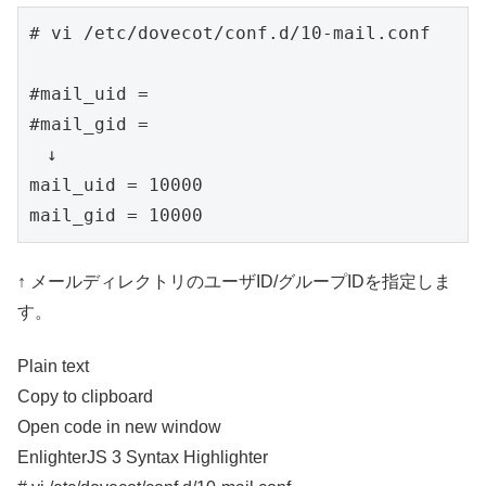
# vi /etc/dovecot/conf.d/10-mail.conf

#mail_uid =

#mail_gid =

　↓

mail_uid = 10000

mail_gid = 10000
↑ メールディレクトリのユーザID/グループIDを指定しま
す。
Plain text
Copy to clipboard
Open code in new window
EnlighterJS 3 Syntax Highlighter