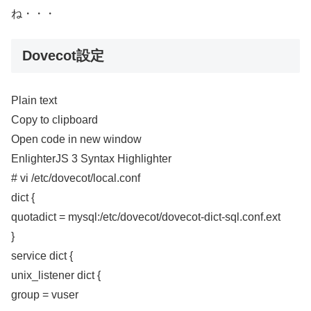
ね・・・
Dovecot設定
Plain text
Copy to clipboard
Open code in new window
EnlighterJS 3 Syntax Highlighter
# vi /etc/dovecot/local.conf
dict {
quotadict = mysql:/etc/dovecot/dovecot-dict-sql.conf.ext
}
service dict {
unix_listener dict {
group = vuser