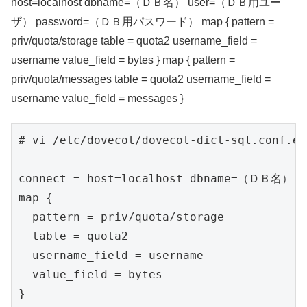
host=localhost dbname=（ＤＢ名） user=（ＤＢ用ユー
ザ） password=（ＤＢ用パスワード） map { pattern =
priv/quota/storage table = quota2 username_field =
username value_field = bytes } map { pattern =
priv/quota/messages table = quota2 username_field =
username value_field = messages }
# vi /etc/dovecot/dovecot-dict-sql.conf.ext
connect = host=localhost dbname=（ＤＢ
map {

  pattern = priv/quota/storage

  table = quota2

  username_field = username

  value_field = bytes

}
