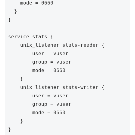
    mode = 0660

  }

}

service stats {

    unix_listener stats-reader {

        user = vuser

        group = vuser

        mode = 0660

    }

    unix_listener stats-writer {

        user = vuser

        group = vuser

        mode = 0660

    }

}
