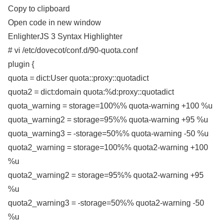
Copy to clipboard
Open code in new window
EnlighterJS 3 Syntax Highlighter
# vi /etc/dovecot/conf.d/90-quota.conf
plugin {
quota = dict:User quota::proxy::quotadict
quota2 = dict:domain quota:%d:proxy::quotadict
quota_warning = storage=100%% quota-warning +100 %u
quota_warning2 = storage=95%% quota-warning +95 %u
quota_warning3 = -storage=50%% quota-warning -50 %u
quota2_warning = storage=100%% quota2-warning +100
%u
quota2_warning2 = storage=95%% quota2-warning +95
%u
quota2_warning3 = -storage=50%% quota2-warning -50
%u