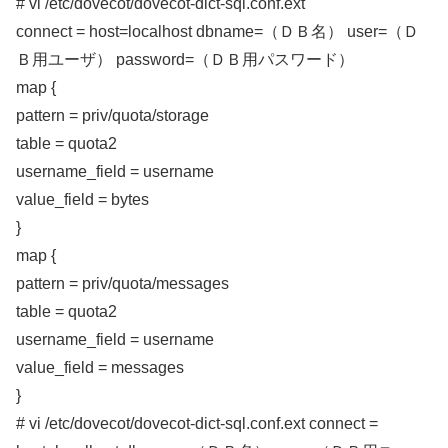
# vi /etc/dovecot/dovecot-dict-sql.conf.ext
connect = host=localhost dbname=（ＤＢ名） user=（Ｄ
Ｂ用ユーザ） password=（ＤＢ用パスワード）
map {
pattern = priv/quota/storage
table = quota2
username_field = username
value_field = bytes
}
map {
pattern = priv/quota/messages
table = quota2
username_field = username
value_field = messages
}
# vi /etc/dovecot/dovecot-dict-sql.conf.ext connect =