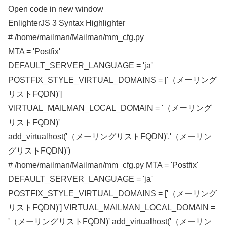
Open code in new window
EnlighterJS 3 Syntax Highlighter
# /home/mailman/Mailman/mm_cfg.py
MTA =
'Postfix'
DEFAULT_SERVER_LANGUAGE =
'ja'
POSTFIX_STYLE_VIRTUAL_DOMAINS =
[
'（メーリング
リストFQDN)'
]
VIRTUAL_MAILMAN_LOCAL_DOMAIN =
'（メーリング
リストFQDN)'
add_virtualhost
(
'（メーリングリストFQDN)'
,
'（メーリン
グリストFQDN)'
)
# /home/mailman/Mailman/mm_cfg.py MTA = 'Postfix'
DEFAULT_SERVER_LANGUAGE = 'ja'
POSTFIX_STYLE_VIRTUAL_DOMAINS = ['（メーリング
リストFQDN)'] VIRTUAL_MAILMAN_LOCAL_DOMAIN =
'（メーリングリストFQDN)' add_virtualhost('（メーリン