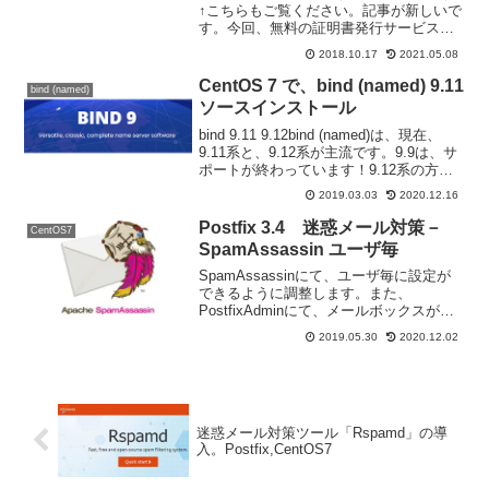
↑こちらもご覧ください。記事が新しいで
す。今回、無料の証明書発行サービス、
「Let's Encrypt」を利用して、Postfixの
2018.10.17
2021.05.08
TLS(SSL)に対応してみたいと思います。
Let'...
CentOS 7 で、bind (named) 9.11
bind (named)
ソースインストール
bind 9.11 9.12bind (named)は、現在、
9.11系と、9.12系が主流です。9.9は、サ
ポートが終わっています！9.12系の方が
バージョンが新しいですが、サポートの
2019.03.03
2020.12.16
期限が、短いです。9.11系は、
ESV（Extende...
Postfix 3.4 迷惑メール対策－
CentOS7
SpamAssassin ユーザ毎
SpamAssassinにて、ユーザ毎に設定が
できるように調整します。また、
PostfixAdminにて、メールボックスが作
成できるようにします。マルチドメイン
2019.05.30
2020.12.02
対応版です。SpamAssassinを通さない
メールメールによっては、SpamA...
迷惑メール対策ツール「Rspamd」の導
入。Postfix,CentOS7