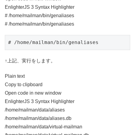
EnlighterJS 3 Syntax Highlighter
# /home/mailman/bin/genaliases
# /home/mailman/bin/genaliases
# /home/mailman/bin/genaliases
↑上記、実行をします。
Plain text
Copy to clipboard
Open code in new window
EnlighterJS 3 Syntax Highlighter
/home/mailman/data/aliases
/home/mailman/data/aliases.
db
/home/mailman/data/virtual-mailman