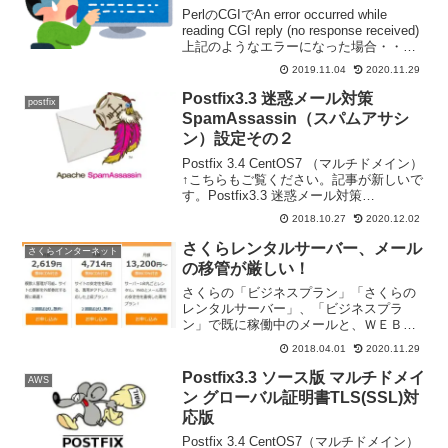
PerlのCGIでAn error occurred while
reading CGI reply (no response received)
上記のようなエラーになった場合・・・
Perlプログラムをコマンドラインで、チ
2019.11.04
2020.11.29
ェックコマンドライ...
Postfix3.3 迷惑メール対策
postfix
SpamAssassin（スパムアサシ
ン）設定その２
Postfix 3.4 CentOS7 （マルチドメイン）
↑こちらもご覧ください。記事が新しいで
す。Postfix3.3 迷惑メール対策
SpamAssassin（スパムアサシン）
2018.10.27
2020.12.02
（2018/11/01 追加）Postfix3.3 迷惑メ...
さくらレンタルサーバー、メール
さくらインターネット
の移管が厳しい！
さくらの「ビジネスプラン」「さくらの
レンタルサーバー」、「ビジネスプラ
ン」で既に稼働中のメールと、ＷＥＢの
移管を検討しまいた。移管計画計画をし
2018.04.01
2020.11.29
ていたのは、以下のような順番です１）
ドメインをさくらインターネットさんに
Postfix3.3 ソース版 マルチドメイ
AWS
移管２）レンラルサーバー、...
ン グローバル証明書TLS(SSL)対
応版
Postfix 3.4 CentOS7（マルチドメイン）