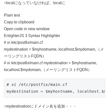
↑localになっていなければ、localに
Plain text
Copy to clipboard
Open code in new window
EnlighterJS 3 Syntax Highlighter
# vi /etc/postfix/main.cf
mydestination = $myhostname, localhost.$mydomain,（メ
ーリングリストFQDN）
# vi /etc/postfix/main.cf mydestination = $myhostname,
localhost.$mydomain,（メーリングリストFQDN）
# vi /etc/postfix/main.cf

mydestination = $myhostname, localhost
↑mydestinationにドメイン名を追加・・・