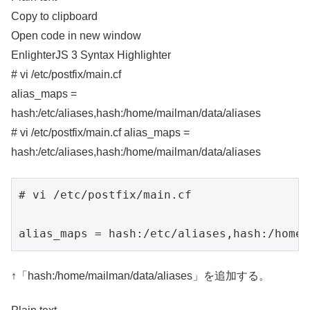
Copy to clipboard
Open code in new window
EnlighterJS 3 Syntax Highlighter
# vi /etc/postfix/main.cf
alias_maps =
hash:/etc/aliases,hash:/home/mailman/data/aliases
# vi /etc/postfix/main.cf alias_maps =
hash:/etc/aliases,hash:/home/mailman/data/aliases
# vi /etc/postfix/main.cf

↑「hash:/home/mailman/data/aliases」を追加する。