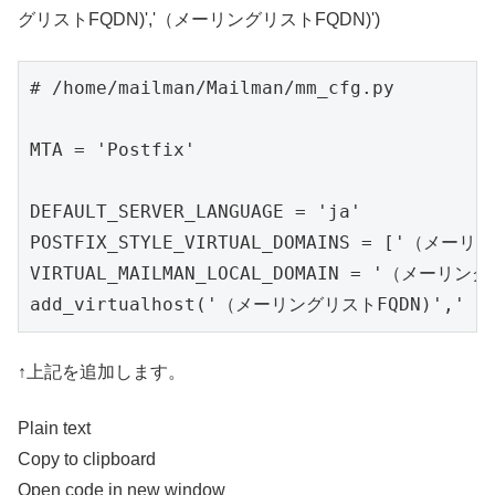
グリストFQDN)','（メーリングリストFQDN)')
# /home/mailman/Mailman/mm_cfg.py

MTA = 'Postfix'

DEFAULT_SERVER_LANGUAGE = 'ja'

POSTFIX_STYLE_VIRTUAL_DOMAINS = ['（メーリ
VIRTUAL_MAILMAN_LOCAL_DOMAIN = '（メーリング
↑上記を追加します。
Plain text
Copy to clipboard
Open code in new window