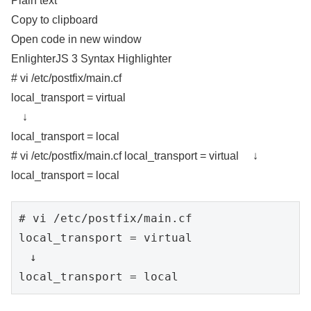
Plain text
Copy to clipboard
Open code in new window
EnlighterJS 3 Syntax Highlighter
# vi /etc/postfix/main.cf
local_transport = virtual
↓
local_transport = local
# vi /etc/postfix/main.cf local_transport = virtual ↓
local_transport = local
# vi /etc/postfix/main.cf

local_transport = virtual

　↓

local_transport = local