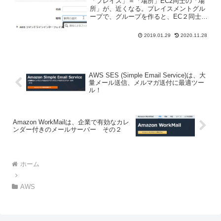
「プレイス」＝「場所」EC2同士の「場
所」が、近くなる。プレイスメントグル
ープで、グループを作ると、EC２同士の
速度が速くなる。プレイスメントグルー
プで10Gbpsプレイスメントグループ内の
2019.01.29
2020.11.28
マシンは低レイテンシーの10Gbpsの速度
で通信が...
AWS SES (Simple Email Service)は、大
量メール送信、メルマガ送付に最適ツー
ル！
Amazon WorkMailは、企業で有効なカレ
ンダー付きのメールサーバー その２
ホーム
AWS