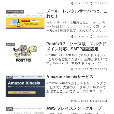
SpamAssassin（スパムアサシン）
2018.10.27
2020.12.02
（2018/11/01 追加）Postfix3.3 迷惑メ...
メール レンタルサーバーは、こ
メールサーバー
れだ！
ＷＥＢサーバーは用意したが、メールサ
ーバーはどうしよう・・・という方！メ
ールだけを面倒見てくれないか。という
願いの解決策お名前メールがいいです！
2018.04.07
2021.10.24
ドメインは他社管轄でもいい！お名
前.com管轄のメール他社管轄のメールど
Postfix3.3 ソース版 マルチド
postfix
ちらでも管理ができます。...
メイン対応 SMTP認証設定
Postfix 3.4 CentOS7（マルチドメイン）
↑こちらもご覧ください。記事が新しいで
す。Postfix3.3 マルチドメイン ソース
版 dovecot 設定では、pop3ポートでの
2018.10.07
2020.12.03
受信ができました。今度は、587ポートで
のSMTP...
Amazon kinesisサービス
AWS
Amazon kinesisとは、ストリーミングサ
ービスで、大量のデータをリアルタムで
処理することができる、フルマネージド
サービスです。ストリーミングといって
も、映像系だけのサービスではない。デ
2019.02.16
2020.12.03
ータの収集、処理、分析を行う。フルマ
ネージドサ...
AWS プレイスメントグループ
AWS