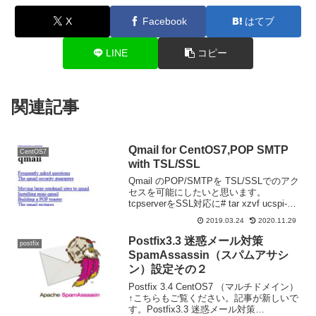
X
Facebook
はてブ
LINE
コピー
関連記事
Qmail for CentOS7,POP SMTP
CentOS7
with TSL/SSL
Qmail のPOP/SMTPを TSL/SSLでのアク
セスを可能にしたいと思います。
tcpserverをSSL対応に# tar xzvf ucspi-
tcp-0.88.tar.gz # cd ucspi-tcp-0.88# patch
2019.03.24
2020.11.29
-...
Postfix3.3 迷惑メール対策
postfix
SpamAssassin（スパムアサシ
ン）設定その２
Postfix 3.4 CentOS7 （マルチドメイン）
↑こちらもご覧ください。記事が新しいで
す。Postfix3.3 迷惑メール対策