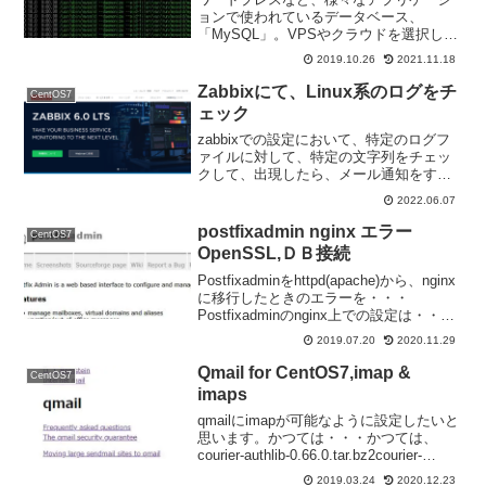
ョンで使われているデータベース、
「MySQL」。VPSやクラウドを選択した
場合、サーバーの「メモリ」を選択する
2019.10.26
2021.11.18
ことになります。最近は、簡単に、スケ
ールアップ（CPUやメモリをアップグレ
Zabbixにて、Linux系のログをチ
CentOS7
ード）することが簡単...
ェック
zabbixでの設定において、特定のログフ
ァイルに対して、特定の文字列をチェッ
クして、出現したら、メール通知をす
る。という設置手順の覚え書きです。今
2022.06.07
回は、上記の、トレンドマイクロの設定
により、メールが届かない場合、いちは
postfixadmin nginx エラー
CentOS7
やく通知する設定を、...
OpenSSL,ＤＢ接続
Postfixadminをhttpd(apache)から、nginx
に移行したときのエラーを・・・
Postfixadminのnginx上での設定は・・・
server { listen 80; server_name （ドメイ
2019.07.20
2020.11.29
ン） root...
Qmail for CentOS7,imap &
CentOS7
imaps
qmailにimapが可能なように設定したいと
思います。かつては・・・かつては、
courier-authlib-0.66.0.tar.bz2courier-
authlib-0.60.2.tar.bz2courier-imap-
2019.03.24
2020.12.23