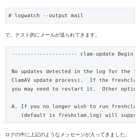
# logwatch --output mail
で、テスト的にメールが送られてきます。
 --------------------- clam-update Begin -
 No updates detected in the log for the fr
 ClamAV update process).  If the freshclam
 you may need to restart it.  Other options
 A. If you no longer wish to run freshclam
    (default is freshclam.log) will suppre
ログの中に上記のようなメッセージが入ってきました。