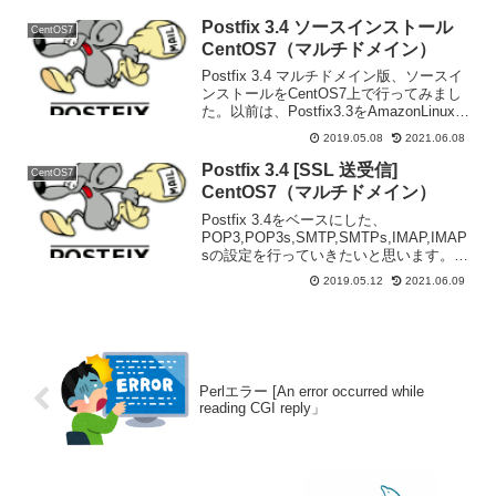
4.14.ta...
Postfix 3.4 ソースインストール
CentOS7
CentOS7（マルチドメイン）
Postfix 3.4 マルチドメイン版、ソースイ
ンストールをCentOS7上で行ってみまし
た。以前は、Postfix3.3をAmazonLinux2
に入れてチェックしました。（Postfix
2019.05.08
2021.06.08
3.3 on Amazon Linux 2 ソ...
Postfix 3.4 [SSL 送受信]
CentOS7
CentOS7（マルチドメイン）
Postfix 3.4をベースにした、
POP3,POP3s,SMTP,SMTPs,IMAP,IMAP
sの設定を行っていきたいと思います。
↑CentOS Stream8版Postfix 3.4
2019.05.12
2021.06.09
CentOS7（マルチドメイン）の続きにな
ります...
Perlエラー [An error occurred while
reading CGI reply」