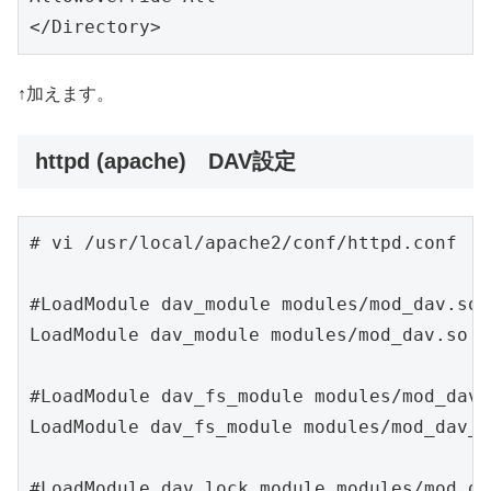
</Directory>
↑加えます。
httpd (apache) DAV設定
# vi /usr/local/apache2/conf/httpd.conf

#LoadModule dav_module modules/mod_dav.so

LoadModule dav_module modules/mod_dav.so

#LoadModule dav_fs_module modules/mod_dav_
LoadModule dav_fs_module modules/mod_dav_fs
#LoadModule dav_lock_module modules/mod_da