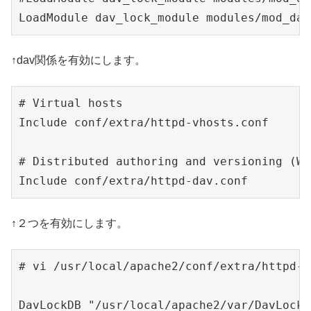
LoadModule dav_lock_module modules/mod_dav
↑dav関係を有効にします。
# Virtual hosts

Include conf/extra/httpd-vhosts.conf

# Distributed authoring and versioning (We
Include conf/extra/httpd-dav.conf
↑２つを有効にします。
# vi /usr/local/apache2/conf/extra/httpd-d
DavLockDB "/usr/local/apache2/var/DavLock"
