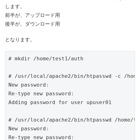
します。
前半が、アップロード用
後半が、ダウンロード用
となります。
# mkdir /home/test1/auth

# /usr/local/apache2/bin/htpasswd -c /home
New password:

Re-type new password:

Adding password for user upuser01

# /usr/local/apache2/bin/htpasswd /home/te
New password:

Re-type new password:
