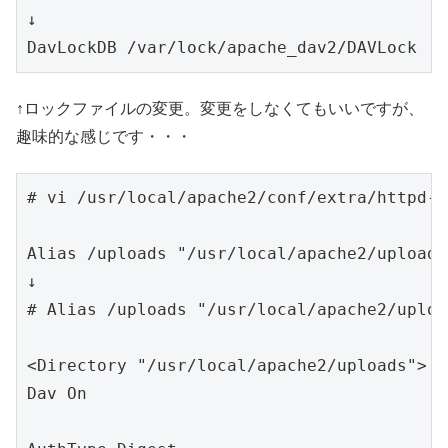
↓

DavLockDB /var/lock/apache_dav2/DAVLock
↑ロックファイルの変更。変更をしなくてもいいですが、
趣味的な感じです・・・
# vi /usr/local/apache2/conf/extra/httpd-d
Alias /uploads "/usr/local/apache2/uploads"
↓

# Alias /uploads "/usr/local/apache2/upload
<Directory "/usr/local/apache2/uploads">

Dav On
