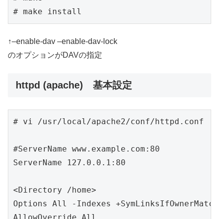
# make install
↑–enable-dav –enable-dav-lock
のオプションがDAVの指定
httpd (apache) 基本設定
# vi /usr/local/apache2/conf/httpd.conf

#ServerName www.example.com:80

ServerName 127.0.0.1:80

<Directory /home>

Options All -Indexes +SymLinksIfOwnerMatch
AllowOverride All
