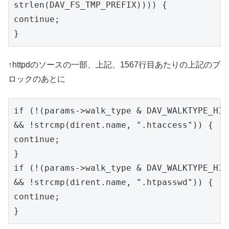
strlen(DAV_FS_TMP_PREFIX)))) {

continue;

}
↑httpdのソースの一部、上記、1567行目あたりの上記のブ
ロックのあとに
if (!(params->walk_type & DAV_WALKTYPE_HIDD
&& !strcmp(dirent.name, ".htaccess")) {

continue;

}

if (!(params->walk_type & DAV_WALKTYPE_HIDD
&& !strcmp(dirent.name, ".htpasswd")) {

continue;

}