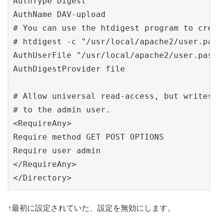
AuthType Digest

AuthName DAV-upload

# You can use the htdigest program to crea
# htdigest -c "/usr/local/apache2/user.pas
AuthUserFile "/usr/local/apache2/user.passw
AuthDigestProvider file

# Allow universal read-access, but writes 
# to the admin user.

<RequireAny>

Require method GET POST OPTIONS

Require user admin

</RequireAny>

</Directory>
↑最初に設定されていた、設定を無効にします。