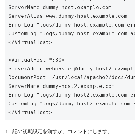
ServerName dummy-host.example.com

ServerAlias www.dummy-host.example.com

ErrorLog "logs/dummy-host.example.com-erro
CustomLog "logs/dummy-host.example.com-acc
</VirtualHost>

<VirtualHost *:80>

ServerAdmin 
webmaster@dummy-host2.example.
DocumentRoot "/usr/local/apache2/docs/dumm
ServerName dummy-host2.example.com

ErrorLog "logs/dummy-host2.example.com-err
CustomLog "logs/dummy-host2.example.com-ac
</VirtualHost>
↑上記の初期設定を消すか、コメントにします。