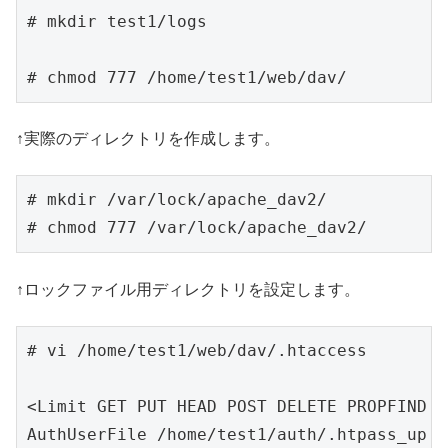
# mkdir test1/logs

# chmod 777 /home/test1/web/dav/
↑実際のディレクトリを作成します。
# mkdir /var/lock/apache_dav2/

# chmod 777 /var/lock/apache_dav2/
↑ロックファイル用ディレクトリを設定します。
# vi /home/test1/web/dav/.htaccess

<Limit GET PUT HEAD POST DELETE PROPFIND P
AuthUserFile /home/test1/auth/.htpass_up
