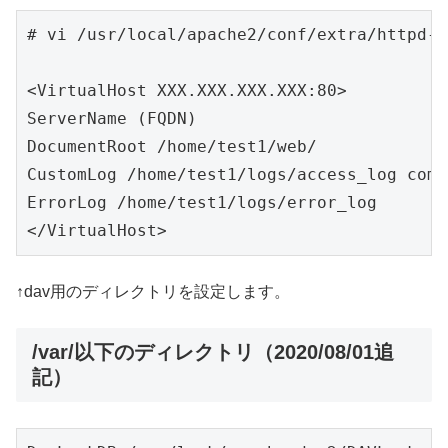
# vi /usr/local/apache2/conf/extra/httpd-v
<VirtualHost XXX.XXX.XXX.XXX:80>

ServerName (FQDN)

DocumentRoot /home/test1/web/

CustomLog /home/test1/logs/access_log combi
ErrorLog /home/test1/logs/error_log

</VirtualHost>
↑dav用のディレクトリを設定します。
/var/以下のディレクトリ（2020/08/01追
記）