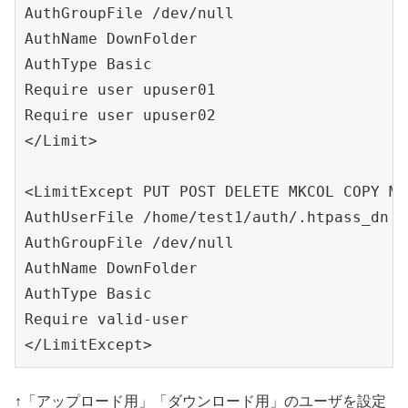
AuthGroupFile /dev/null

AuthName DownFolder

AuthType Basic

Require user upuser01

Require user upuser02

</Limit>

<LimitExcept PUT POST DELETE MKCOL COPY MO
AuthUserFile /home/test1/auth/.htpass_dn

AuthGroupFile /dev/null

AuthName DownFolder

AuthType Basic

Require valid-user

</LimitExcept>
↑「アップロード用」「ダウンロード用」のユーザを設定