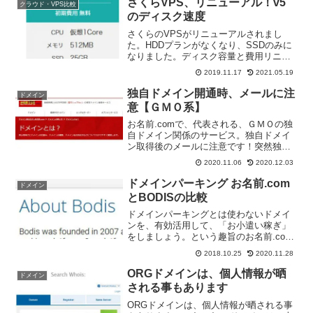
さくらVPS、リニューアル！v5
クラウド・VPS比較
のディスク速度
さくらのVPSがリニューアルされまし
た。HDDプランがなくなり、SSDのみに
なりました。ディスク容量と費用リニュ
ーアル後の、目立つ変更ポイントは、
2019.11.17
2021.05.19
「ディスク容量」と「費用」です。石狩
第１ゾーンでみると、・初期費用は、無
独自ドメイン開通時、メールに注
ドメイン
料に・料金同じなら、従...
意【ＧＭＯ系】
お名前.comで、代表される、ＧＭＯの独
自ドメイン関係のサービス。独自ドメイ
ン取得後のメールに注意です！突然独自
ドメインが無効になる。「host not
2020.11.06
2020.12.03
found」というエラー！お名前.comで、独
自ドメインを取得し、ＤＮＳを設定し
ドメインパーキング お名前.com
ドメイン
て、メ...
とBODISの比較
ドメインパーキングとは使わないドメイ
ンを、有効活用して、「お小遣い稼ぎ」
をしましょう。という趣旨のお名前.com
の「ドメインパーキング」サービス。お
2018.10.25
2020.11.28
名前.com、ドメインパーキングの稼ぎ
は・・・お名前.com ドメインパーキング
ORGドメインは、個人情報が晒
ドメイン
サービス、実...
される事もあります
ORGドメインは、個人情報が晒される事