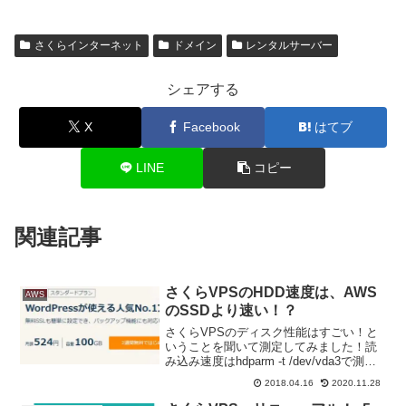
さくらインターネット
ドメイン
レンタルサーバー
シェアする
X
Facebook
はてブ
LINE
コピー
関連記事
さくらVPSのHDD速度は、AWS
AWS
のSSDより速い！？
さくらVPSのディスク性能はすごい！と
いうことを聞いて測定してみました！読
み込み速度はhdparm -t /dev/vda3で測
定。書き込み速度はtime dd if=/dev/zero
2018.04.16
2020.11.28
of=/tmp/test.data ibs=1M o...