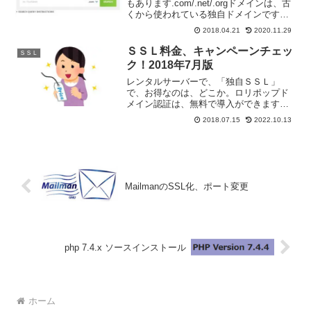
もあります.com/.net/.orgドメインは、古
くから使われている独自ドメインです。
「ドメインを取りたいなー」「おー。こ
2018.04.21
2020.11.29
の.orgドメインいいな」と取得した後に
「個人情報がインターネット上に晒され
ＳＳＬ料金、キャンペーンチェッ
ＳＳＬ
て...
ク！2018年7月版
レンタルサーバーで、「独自ＳＳＬ」
で、お得なのは、どこか。ロリポップド
メイン認証は、無料で導入ができます。
また、企業認証、ＥＶが、2018年7月末ま
2018.07.15
2022.10.13
で半額のキャンペーンが行われていま
す。エックスサーバーこちらも、ドメイ
ン認証が、無償からとい...
MailmanのSSL化、ポート変更
php 7.4.x ソースインストール
ホーム