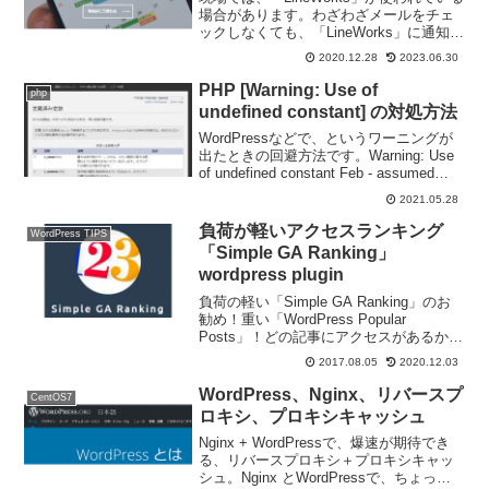
場合があります。わざわざメールをチェ
ックしなくても、「LineWorks」に通知さ
れると便利です。今回は、ContactForm7
2020.12.28
2023.06.30
+ phpプログラムでやってみたいと思いま
す。↑ API 2....
PHP [Warning: Use of
php
undefined constant] の対処方法
WordPressなどで、というワーニングが
出たときの回避方法です。Warning: Use
of undefined constant Feb - assumed
'Feb' (this will throw an Error in a ...
2021.05.28
負荷が軽いアクセスランキング
WordPress TIPS
「Simple GA Ranking」
wordpress plugin
負荷の軽い「Simple GA Ranking」のお
勧め！重い「WordPress Popular
Posts」！どの記事にアクセスがあるか。
というランキング、WordPressでは、
2017.08.05
2020.12.03
「WordPress Popular Posts」が有名...
WordPress、Nginx、リバースプ
CentOS7
ロキシ、プロキシキャッシュ
Nginx + WordPressで、爆速が期待でき
る、リバースプロキシ＋プロキシキャッ
シュ。Nginx とWordPressで、ちょっと