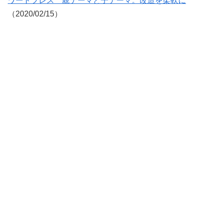
ワードプレス 親テーマと子テーマ。改造を柔軟に
（2020/02/15）