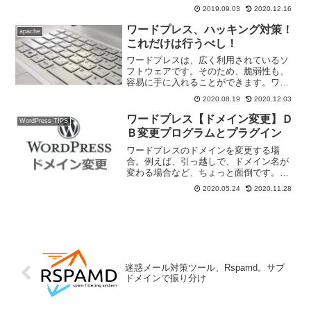
した設定が必要です。
2019.09.03
2020.12.16
「proxy_set_header」関係を設定する必
要があります。Nginx設定p...
ワードプレス、ハッキング対策！
apache
これだけは行うべし！
ワードプレスは、広く利用されているソ
フトウェアです。そのため、脆弱性も、
容易に手に入れることができます。ワー
ドプレスがハッキングされた。というの
2020.08.19
2020.12.03
は、新聞などのメディアには乗らないで
すが、それなりに、被害を受けているサ
ワードプレス【ドメイン変更】Ｄ
WordPress TIPS
イトがあるかと思います。...
Ｂ変更プログラムとプラグイン
ワードプレスのドメインを変更する場
合。例えば、引っ越しで、ドメイン名が
変わる場合など、ちょっと面倒です。今
回は、専用のプログラムで行う引っ越し
2020.05.24
2020.11.28
と、プラグインで行う引っ越しの２つを
まとめて、紹介します。途中の作業ま
で、同じで、途中から１）ＤＢ...
迷惑メール対策ツール、Rspamd。サブ
ドメインで振り分け